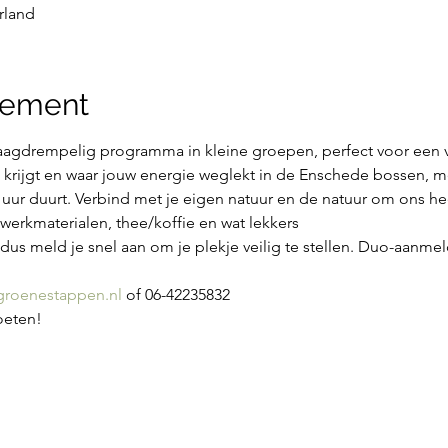
rland
nement
agdrempelig programma in kleine groepen, perfect voor een ve
n krijgt en waar jouw energie weglekt in de Enschede bossen, m
ur duurt. Verbind met je eigen natuur en de natuur om ons he
f werkmaterialen, thee/koffie en wat lekkers
us meld je snel aan om je plekje veilig te stellen. Duo-aanme
roenestappen.nl
 of 06-42235832
moeten!