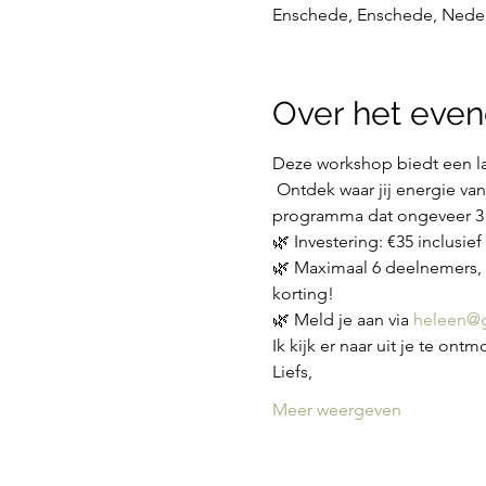
Enschede, Enschede, Nede
Over het eve
Deze workshop biedt een la
 Ontdek waar jij energie va
programma dat ongeveer 3 u
🌿 Investering: €35 inclusie
🌿 Maximaal 6 deelnemers, d
korting!
🌿 Meld je aan via 
heleen@g
Ik kijk er naar uit je te ont
Liefs,
Meer weergeven