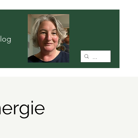
N
log
ergie