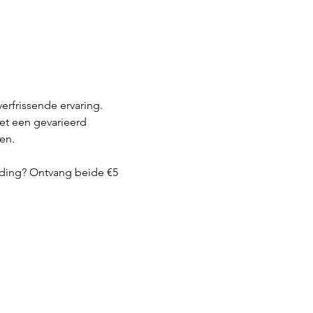
rfrissende ervaring. 
et een gevarieerd 
en.
lding? Ontvang beide €5 