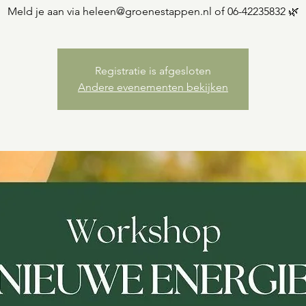
Meld je aan via heleen@groenestappen.nl of 06-42235832 🌿
Registratie is afgesloten
Andere evenementen bekijken