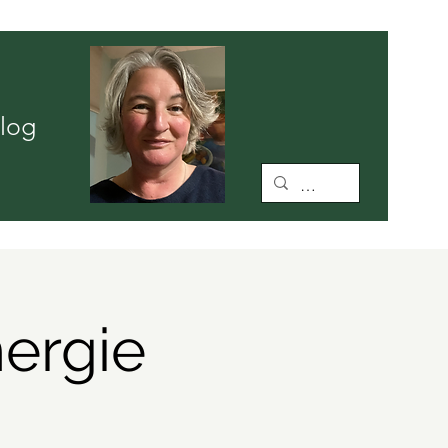
N
log
ergie