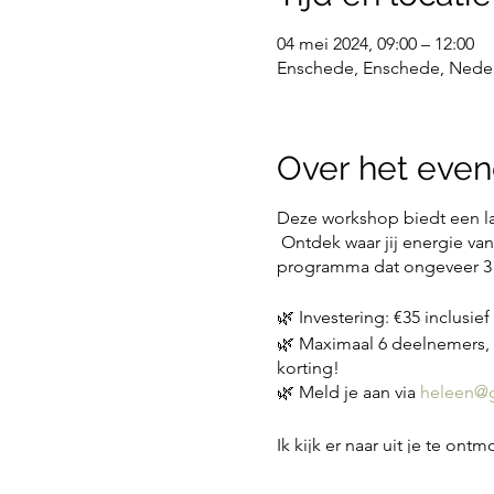
04 mei 2024, 09:00 – 12:00
Enschede, Enschede, Nede
Over het eve
Deze workshop biedt een la
Ontdek waar jij energie va
programma dat ongeveer 3 u
🌿 Investering: €35 inclusie
🌿 Maximaal 6 deelnemers, 
korting!
🌿 Meld je aan via
heleen@g
Ik kijk er naar uit je te on