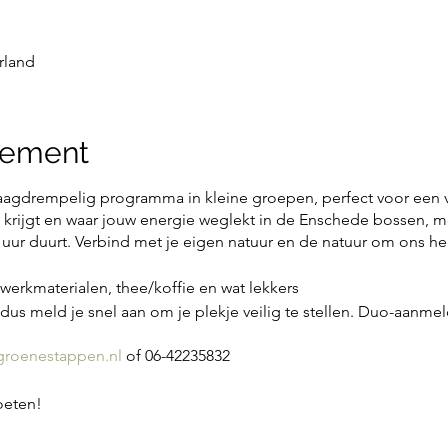
rland
nement
agdrempelig programma in kleine groepen, perfect voor een ve
n krijgt en waar jouw energie weglekt in de Enschede bossen, m
ur duurt. Verbind met je eigen natuur en de natuur om ons h
f werkmaterialen, thee/koffie en wat lekkers
dus meld je snel aan om je plekje veilig te stellen. Duo-aanme
roenestappen.nl
of 06-42235832
tmoeten!