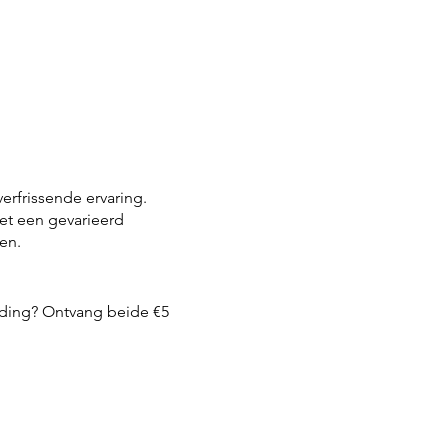
rfrissende ervaring.
et een gevarieerd
een.
lding? Ontvang beide €5