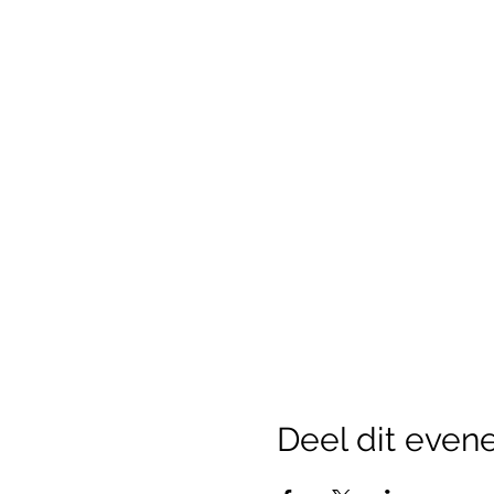
Liefs,
Heleen
Deel dit eve